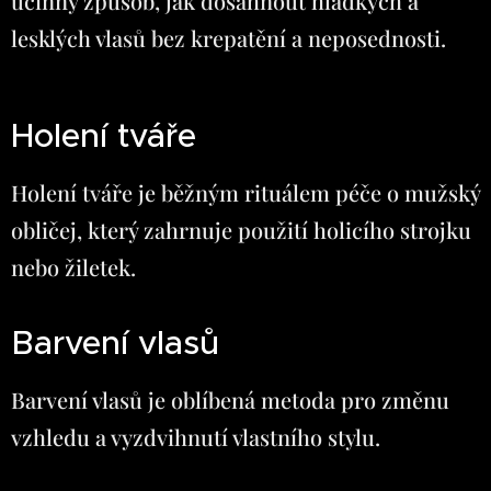
účinný způsob, jak dosáhnout hladkých a
lesklých vlasů bez krepatění a neposednosti.
Holení tváře
Holení tváře je běžným rituálem péče o mužský
obličej, který zahrnuje použití holicího strojku
nebo žiletek.
Barvení vlasů
Barvení vlasů je oblíbená metoda pro změnu
vzhledu a vyzdvihnutí vlastního stylu.